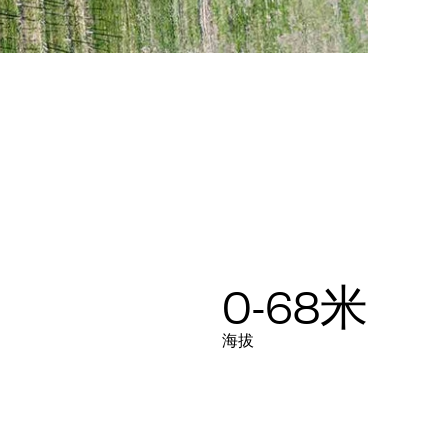
0-68米
海拔