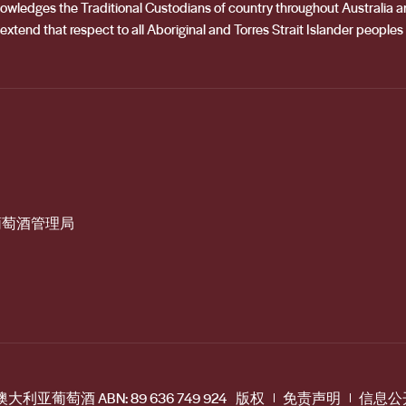
acknowledges the Traditional Custodians of country throughout Australia
extend that respect to all Aboriginal and Torres Strait Islander peoples
葡萄酒管理局
8澳大利亚葡萄酒 ABN: 89 636 749 924
版权
免责声明
信息公