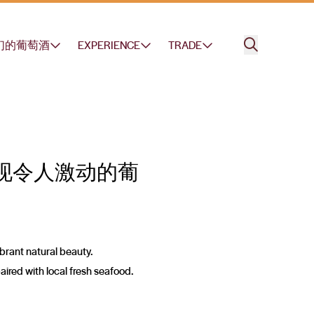
们的葡萄酒
EXPERIENCE
TRADE
现令人激动的葡
ibrant natural beauty.
aired with local fresh seafood.