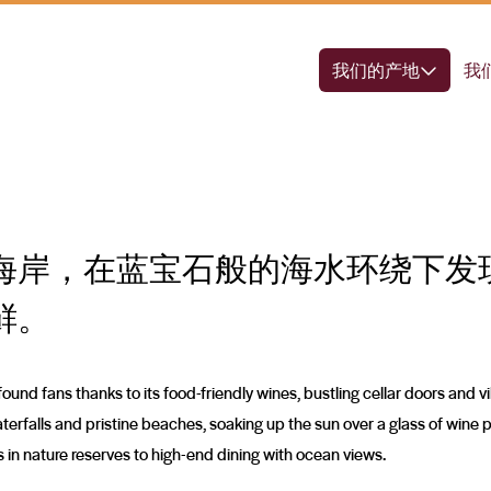
我们的产地
我
海岸，在蓝宝石般的海水环绕下发
鲜。
ound fans thanks to its food-friendly wines, bustling cellar doors and v
aterfalls and pristine beaches, soaking up the sun over a glass of wine p
 in nature reserves to high-end dining with ocean views.